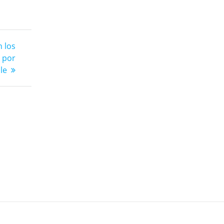
n los
 por
le