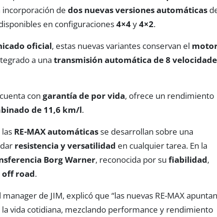
a incorporación de
dos nuevas versiones automáticas
d
disponibles en configuraciones
4×4
y
4×2
.
cado oficial
, estas nuevas variantes conservan el
moto
integrado a una
transmisión automática de 8 velocidade
.
 cuenta con
garantía de por vida
, ofrece un rendimiento
inado de 11,6 km/l
.
, las
RE-MAX automáticas
se desarrollan sobre una
ndar
resistencia y versatilidad
en cualquier tarea. En la
ansferencia Borg Warner
, reconocida por su
fiabilidad
,
 off road
.
d manager de JIM, explicó que “las nuevas RE-MAX apuntan
 la vida cotidiana, mezclando performance y rendimiento