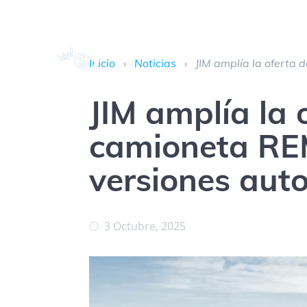
Inicio
›
Noticias
›
JIM amplía la oferta
JIM amplía la 
camioneta RE
versiones aut
3 Octubre, 2025