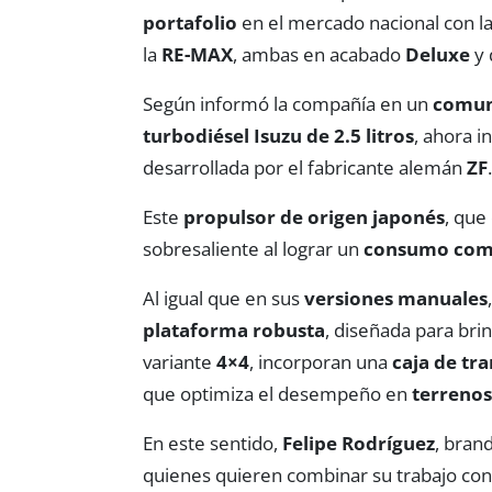
portafolio
en el mercado nacional con l
la
RE-MAX
, ambas en acabado
Deluxe
y 
Según informó la compañía en un
comuni
turbodiésel Isuzu de 2.5 litros
, ahora 
desarrollada por el fabricante alemán
ZF
Este
propulsor de origen japonés
, que
sobresaliente al lograr un
consumo comb
Al igual que en sus
versiones manuales
plataforma robusta
, diseñada para bri
variante
4×4
, incorporan una
caja de tr
que optimiza el desempeño en
terrenos
En este sentido,
Felipe Rodríguez
, bran
quienes quieren combinar su trabajo con