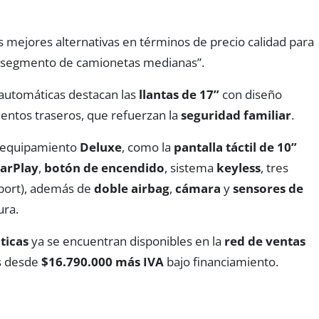
 mejores alternativas en términos de precio calidad para
l segmento de camionetas medianas”.
automáticas destacan las
llantas de 17”
con diseño
ientos traseros, que refuerzan la
seguridad familiar
.
el equipamiento
Deluxe
, como la
pantalla táctil de 10”
arPlay
,
botón de encendido
, sistema
keyless
, tres
port), además de
doble airbag
,
cámara
y
sensores de
ura.
ticas
ya se encuentran disponibles en la
red de ventas
os desde
$16.790.000 más IVA
bajo financiamiento.