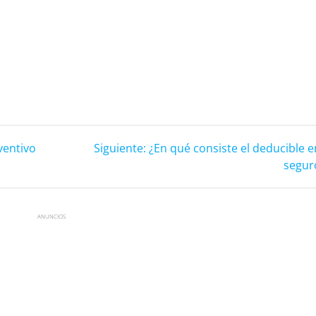
Siguiente:
ventivo
Siguiente:
¿En qué consiste el deducible 
segur
ANUNCIOS