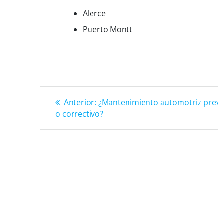
Alerce
Puerto Montt
Anterior:
Anterior:
¿Mantenimiento automotriz pre
Navegación
o correctivo?
de
entradas